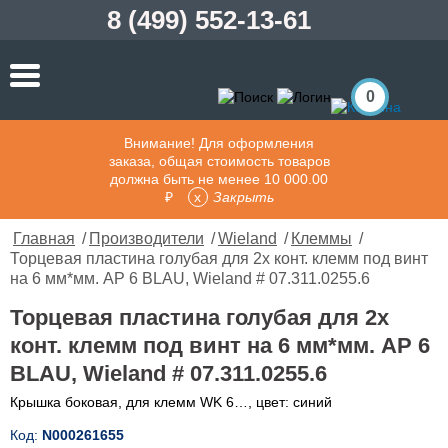
8 (499) 552-13-61
0
Внимание! Для оформления
заказа, общая стоимость товаров
должна быть не менее 10 000.00
₽
Закрыть
Главная
/
Производители
/
Wieland
/
Клеммы
/
Торцевая пластина голубая для 2х конт. клемм под винт
на 6 мм*мм. AP 6 BLAU, Wieland # 07.311.0255.6
Торцевая пластина голубая для 2х
конт. клемм под винт на 6 мм*мм. AP 6
BLAU, Wieland # 07.311.0255.6
Крышка боковая, для клемм WK 6…, цвет: синий
Код:
N000261655