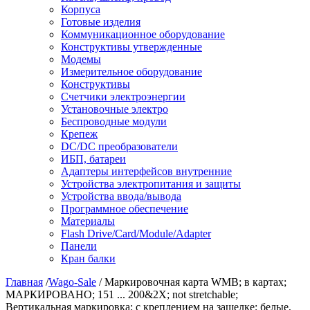
Корпуса
Готовые изделия
Коммуникационное оборудование
Конструктивы утвержденные
Модемы
Измерительное оборудование
Конструктивы
Счетчики электроэнергии
Установочные электро
Беспроводные модули
Крепеж
DC/DC преобразователи
ИБП, батареи
Адаптеры интерфейсов внутренние
Устройства электропитания и защиты
Устройства ввода/вывода
Программное обеспечение
Материалы
Flash Drive/Card/Module/Adapter
Панели
Кран балки
Главная
/
Wago-Sale
/ Маркировочная карта WMB; в картах;
МАРКИРОВАНО; 151 ... 200&2X; not stretchable;
Вертикальная маркировка; с креплением на защелке; белые,