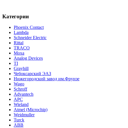
Категории
Phoenix Contact
Lambda
Schneider Electric
Rittal
TRACO
Moxa
Analog Devices
TI
Grayhill
Чебоксарский ЭАЗ
Нижегородский завод им.Фрунзе
Wago
Schroff
Advantech
APC
Wieland
Atmel (Microchip)
Weidmuller
Turck
ABB