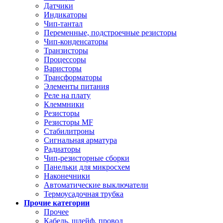
Датчики
Индикаторы
Чип-тантал
Переменные, подстроечные резисторы
Чип-конденсаторы
Транзисторы
Процессоры
Варисторы
Трансформаторы
Элементы питания
Реле на плату
Клеммники
Резисторы
Резисторы MF
Стабилитроны
Сигнальная арматура
Радиаторы
Чип-резисторные сборки
Панельки для микросхем
Наконечники
Автоматические выключатели
Термоусадочная трубка
Прочие категории
Прочее
Кабель, шлейф, провод