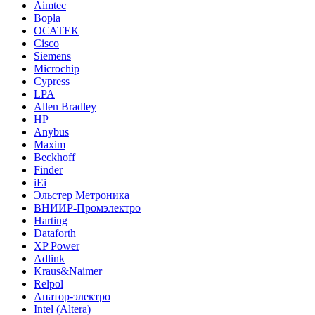
Aimtec
Bopla
ОСАТЕК
Cisco
Siemens
Microchip
Cypress
LPA
Allen Bradley
HP
Anybus
Maxim
Beckhoff
Finder
iEi
Эльстер Метроника
ВНИИР-Промэлектро
Harting
Dataforth
XP Power
Adlink
Kraus&Naimer
Relpol
Апатор-электро
Intel (Altera)