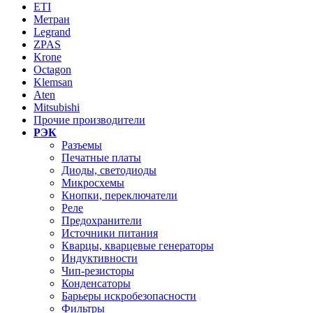
ETI
Метран
Legrand
ZPAS
Krone
Octagon
Klemsan
Aten
Mitsubishi
Прочие производители
РЭК
Разъемы
Печатные платы
Диоды, светодиоды
Микросхемы
Кнопки, переключатели
Реле
Предохранители
Источники питания
Кварцы, кварцевые генераторы
Индуктивности
Чип-резисторы
Конденсаторы
Барьеры искробезопасности
Фильтры