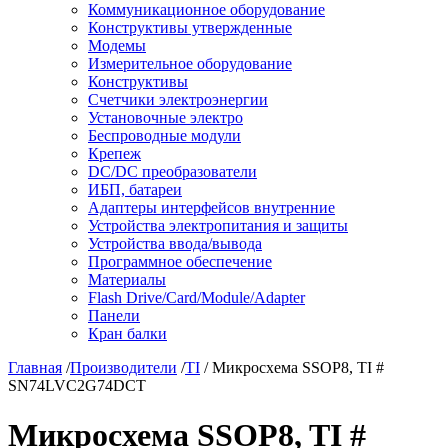
Коммуникационное оборудование
Конструктивы утвержденные
Модемы
Измерительное оборудование
Конструктивы
Счетчики электроэнергии
Установочные электро
Беспроводные модули
Крепеж
DC/DC преобразователи
ИБП, батареи
Адаптеры интерфейсов внутренние
Устройства электропитания и защиты
Устройства ввода/вывода
Программное обеспечение
Материалы
Flash Drive/Card/Module/Adapter
Панели
Кран балки
Главная
/
Производители
/
TI
/ Микросхема SSOP8, TI #
SN74LVC2G74DCT
Микросхема SSOP8, TI #