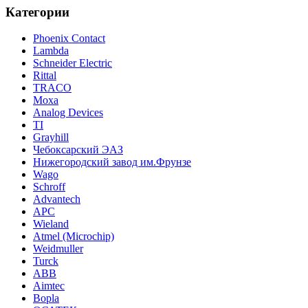
Категории
Phoenix Contact
Lambda
Schneider Electric
Rittal
TRACO
Moxa
Analog Devices
TI
Grayhill
Чебоксарский ЭАЗ
Нижегородский завод им.Фрунзе
Wago
Schroff
Advantech
APC
Wieland
Atmel (Microchip)
Weidmuller
Turck
ABB
Aimtec
Bopla