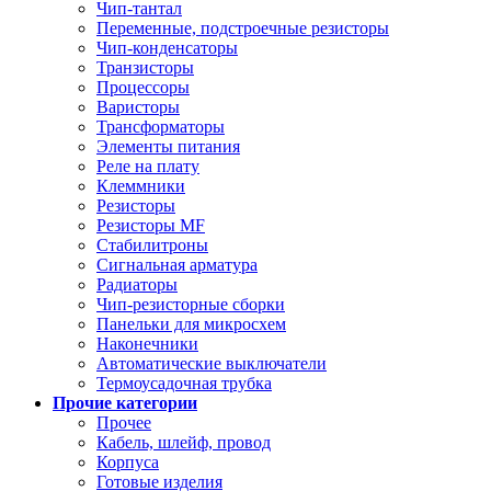
Чип-тантал
Переменные, подстроечные резисторы
Чип-конденсаторы
Транзисторы
Процессоры
Варисторы
Трансформаторы
Элементы питания
Реле на плату
Клеммники
Резисторы
Резисторы MF
Стабилитроны
Сигнальная арматура
Радиаторы
Чип-резисторные сборки
Панельки для микросхем
Наконечники
Автоматические выключатели
Термоусадочная трубка
Прочие категории
Прочее
Кабель, шлейф, провод
Корпуса
Готовые изделия