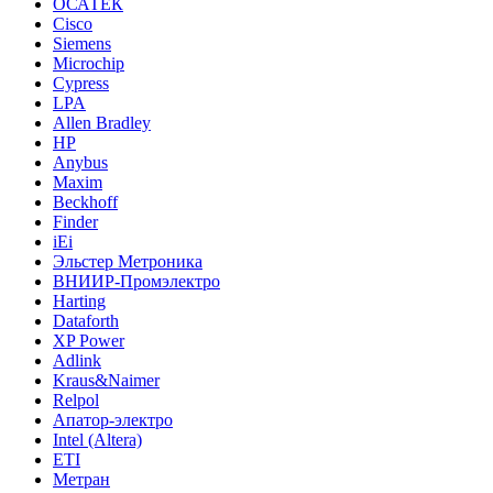
ОСАТЕК
Cisco
Siemens
Microchip
Cypress
LPA
Allen Bradley
HP
Anybus
Maxim
Beckhoff
Finder
iEi
Эльстер Метроника
ВНИИР-Промэлектро
Harting
Dataforth
XP Power
Adlink
Kraus&Naimer
Relpol
Апатор-электро
Intel (Altera)
ETI
Метран