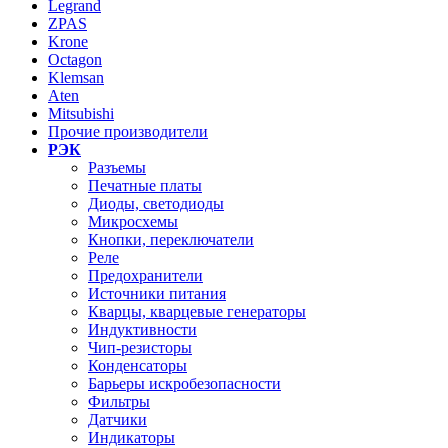
Legrand
ZPAS
Krone
Octagon
Klemsan
Aten
Mitsubishi
Прочие производители
РЭК
Разъемы
Печатные платы
Диоды, светодиоды
Микросхемы
Кнопки, переключатели
Реле
Предохранители
Источники питания
Кварцы, кварцевые генераторы
Индуктивности
Чип-резисторы
Конденсаторы
Барьеры искробезопасности
Фильтры
Датчики
Индикаторы