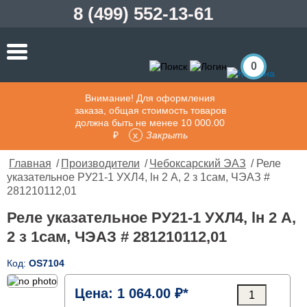
8 (499) 552-13-61
0
Внимание! Для оформления
заказа, общая стоимость товаров
должна быть не менее 10 000.00
₽
Закрыть
Главная
/
Производители
/
Чебоксарский ЭАЗ
/ Реле
указательное РУ21-1 УХЛ4, lн 2 А, 2 з 1сам, ЧЭАЗ #
281210112,01
Реле указательное РУ21-1 УХЛ4, lн 2 А,
2 з 1сам, ЧЭАЗ # 281210112,01
Код:
ОS7104
Цена:
1 064.00 ₽*