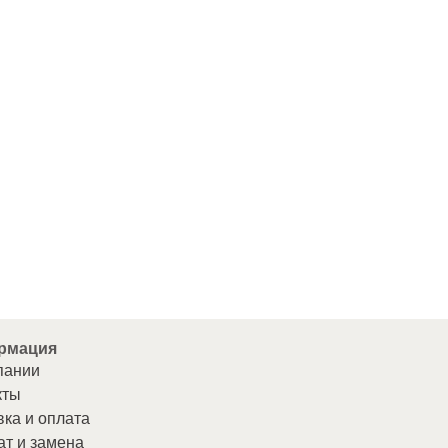
рмация
пании
кты
вка и оплата
ат и замена