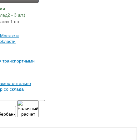
чии
лад2 - 3 шт.)
каз 1 шт.
 Москве и
области
Ф транспортными
амостоятельно
р со склада