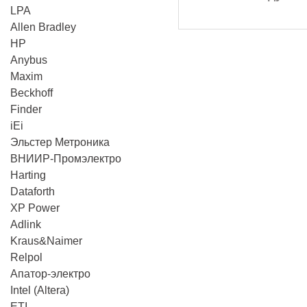
LPA
Allen Bradley
HP
Anybus
Maxim
Beckhoff
Finder
iEi
Эльстер Метроника
ВНИИР-Промэлектро
Harting
Dataforth
XP Power
Adlink
Kraus&Naimer
Relpol
Апатор-электро
Intel (Altera)
ETI