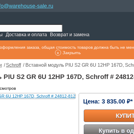
nfo@warehouse-sale.ru
ты
Доставка и оплата
Возврат и замена
оформления заказа, общая стоимость товаров должна быть не мен
Закрыть
и
/
Schroff
/ Вставной модуль PIU S2 GR 6U 12HP 167D, Schr
PIU S2 GR 6U 12HP 167D, Schroff # 2481
осмотров
Цена:
3 835.00 ₽*
КУПИ
Купить в од