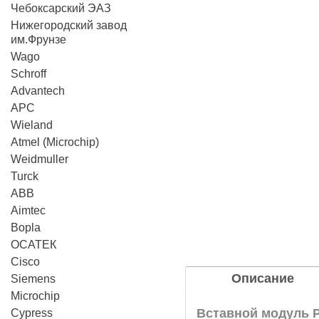
Чебоксарский ЭАЗ
Нижегородский завод
им.Фрунзе
Wago
Schroff
Advantech
APC
Wieland
Atmel (Microchip)
Weidmuller
Turck
ABB
Aimtec
Bopla
ОСАТЕК
Cisco
Описание
Siemens
Microchip
Вставной модуль PI
Cypress