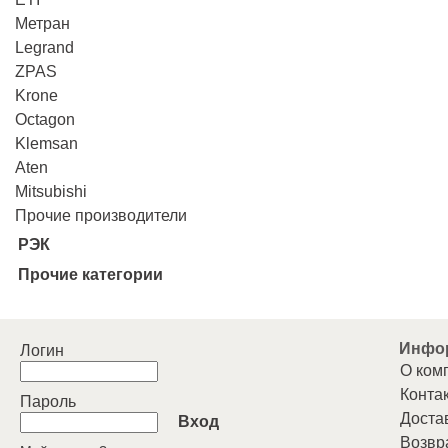
Метран
Legrand
ZPAS
Krone
Octagon
Klemsan
Aten
Mitsubishi
Прочие производители
РЭК
Прочие категории
Инфо
Логин
О ком
Конта
Пароль
Доста
Вход
Возвр