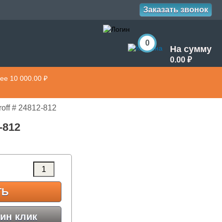
Заказать звонок
0
На сумму
0.00 ₽
ее 10 000.00 ₽
off # 24812-812
2-812
ТЬ
ин клик