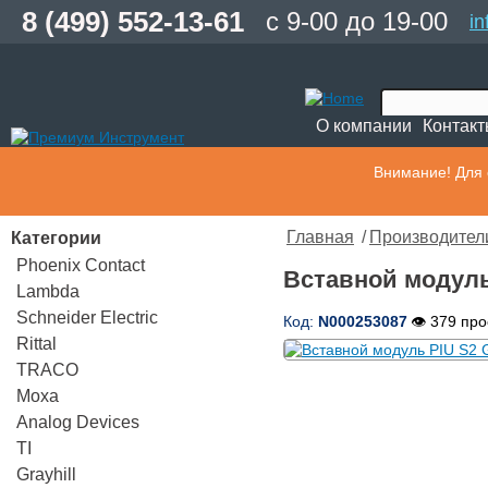
8 (499) 552-13-61
с 9-00 до 19-00
i
О компании
Контак
Внимание! Для 
Категории
Главная
/
Производител
Phoenix Contact
Вставной модуль 
Lambda
Schneider Electric
Код:
N000253087
👁 379 пр
Rittal
TRACO
Moxa
Analog Devices
TI
Grayhill