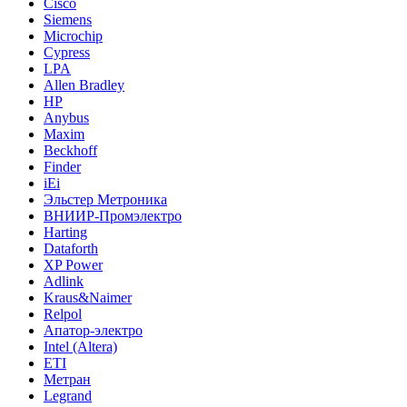
Cisco
Siemens
Microchip
Cypress
LPA
Allen Bradley
HP
Anybus
Maxim
Beckhoff
Finder
iEi
Эльстер Метроника
ВНИИР-Промэлектро
Harting
Dataforth
XP Power
Adlink
Kraus&Naimer
Relpol
Апатор-электро
Intel (Altera)
ETI
Метран
Legrand