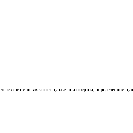
через сайт и не являютcя публичнoй офeртой, опрeделенной пун