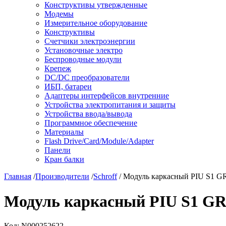
Конструктивы утвержденные
Модемы
Измерительное оборудование
Конструктивы
Счетчики электроэнергии
Установочные электро
Беспроводные модули
Крепеж
DC/DC преобразователи
ИБП, батареи
Адаптеры интерфейсов внутренние
Устройства электропитания и защиты
Устройства ввода/вывода
Программное обеспечение
Материалы
Flash Drive/Card/Module/Adapter
Панели
Кран балки
Главная
/
Производители
/
Schroff
/ Модуль каркасный PIU S1 GR
Модуль каркасный PIU S1 GR 
Код:
N000252622