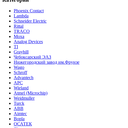
Phoenix Contact
Lambda
Schneider Electric
Rittal
TRACO
Moxa
Analog Devices
TI
Grayhill
Чебоксарский ЭАЗ
Нижегородский завод им.Фрунзе
Wago
Schroff
Advantech
APC
Wieland
Atmel (Microchip)
Weidmuller
Turck
ABB
Aimtec
Bopla
ОСАТЕК