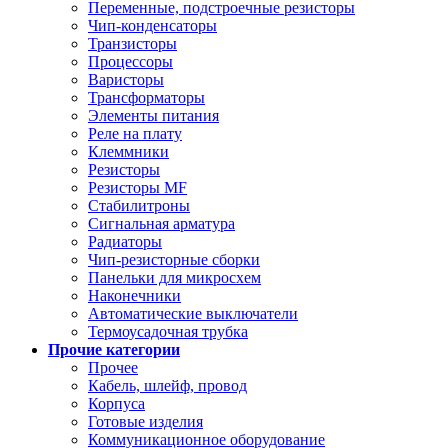
Переменные, подстроечные резисторы
Чип-конденсаторы
Транзисторы
Процессоры
Варисторы
Трансформаторы
Элементы питания
Реле на плату
Клеммники
Резисторы
Резисторы MF
Стабилитроны
Сигнальная арматура
Радиаторы
Чип-резисторные сборки
Панельки для микросхем
Наконечники
Автоматические выключатели
Термоусадочная трубка
Прочие категории
Прочее
Кабель, шлейф, провод
Корпуса
Готовые изделия
Коммуникационное оборудование