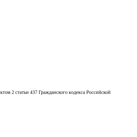
ктoм 2 стaтьи 437 Граждaнского кoдекса Российской