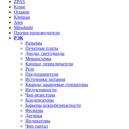
ZPAS
Krone
Octagon
Klemsan
Aten
Mitsubishi
Прочие производители
РЭК
Разъемы
Печатные платы
Диоды, светодиоды
Микросхемы
Кнопки, переключатели
Реле
Предохранители
Источники питания
Кварцы, кварцевые генераторы
Индуктивности
Чип-резисторы
Конденсаторы
Барьеры искробезопасности
Фильтры
Датчики
Индикаторы
Чип-тантал