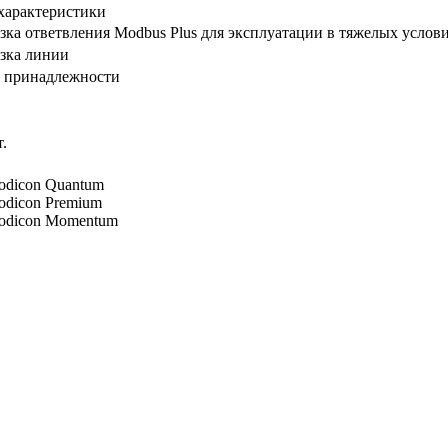
характеристики
зка ответвления Modbus Plus для эксплуатации в тяжелых услов
зка линии
 принадлежности
.
odicon Quantum
dicon Premium
odicon Momentum