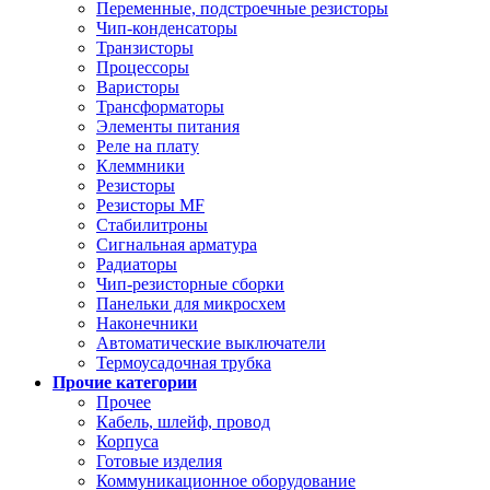
Переменные, подстроечные резисторы
Чип-конденсаторы
Транзисторы
Процессоры
Варисторы
Трансформаторы
Элементы питания
Реле на плату
Клеммники
Резисторы
Резисторы MF
Стабилитроны
Сигнальная арматура
Радиаторы
Чип-резисторные сборки
Панельки для микросхем
Наконечники
Автоматические выключатели
Термоусадочная трубка
Прочие категории
Прочее
Кабель, шлейф, провод
Корпуса
Готовые изделия
Коммуникационное оборудование