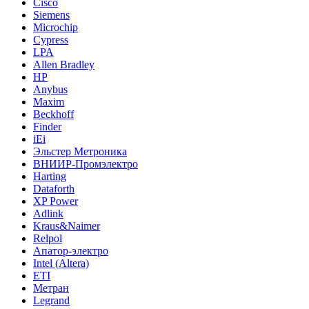
Cisco
Siemens
Microchip
Cypress
LPA
Allen Bradley
HP
Anybus
Maxim
Beckhoff
Finder
iEi
Эльстер Метроника
ВНИИР-Промэлектро
Harting
Dataforth
XP Power
Adlink
Kraus&Naimer
Relpol
Апатор-электро
Intel (Altera)
ETI
Метран
Legrand