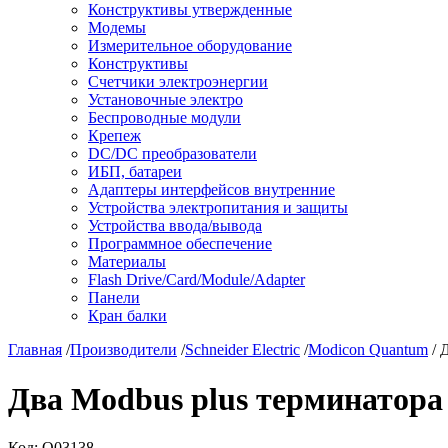
Конструктивы утвержденные
Модемы
Измерительное оборудование
Конструктивы
Счетчики электроэнергии
Установочные электро
Беспроводные модули
Крепеж
DC/DC преобразователи
ИБП, батареи
Адаптеры интерфейсов внутренние
Устройства электропитания и защиты
Устройства ввода/вывода
Программное обеспечение
Материалы
Flash Drive/Card/Module/Adapter
Панели
Кран балки
Главная
/
Производители
/
Schneider Electric
/
Modicon Quantum
/ 
Два Modbus plus терминатора 
Код:
О03138