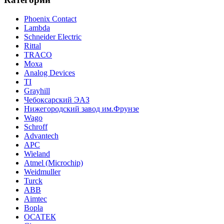
Phoenix Contact
Lambda
Schneider Electric
Rittal
TRACO
Moxa
Analog Devices
TI
Grayhill
Чебоксарский ЭАЗ
Нижегородский завод им.Фрунзе
Wago
Schroff
Advantech
APC
Wieland
Atmel (Microchip)
Weidmuller
Turck
ABB
Aimtec
Bopla
ОСАТЕК