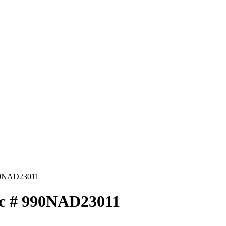
990NAD23011
ric # 990NAD23011