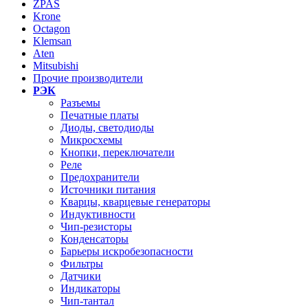
ZPAS
Krone
Octagon
Klemsan
Aten
Mitsubishi
Прочие производители
РЭК
Разъемы
Печатные платы
Диоды, светодиоды
Микросхемы
Кнопки, переключатели
Реле
Предохранители
Источники питания
Кварцы, кварцевые генераторы
Индуктивности
Чип-резисторы
Конденсаторы
Барьеры искробезопасности
Фильтры
Датчики
Индикаторы
Чип-тантал