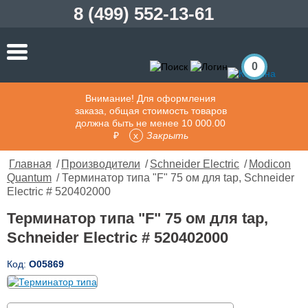
8 (499) 552-13-61
0
Внимание! Для оформления
заказа, общая стоимость товаров
должна быть не менее 10 000.00
₽
Закрыть
Главная
/
Производители
/
Schneider Electric
/
Modicon
Quantum
/ Терминатор типа "F" 75 ом для tap, Schneider
Electric # 520402000
Терминатор типа "F" 75 ом для tap,
Schneider Electric # 520402000
Код:
О05869