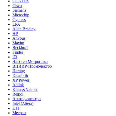
ОСАТЕК
Cisco
Siemens
Microchip
Cypress
LPA
Allen Bradley
HP
Anybus
Maxim
Beckhoff
Finder
iEi
Эльстер Метроника
ВНИИР-Промэлектро
Harting
Dataforth
XP Power
Adlink
Kraus&Naimer
Relpol
Апатор-электро
Intel (Altera)
ETI
Метран