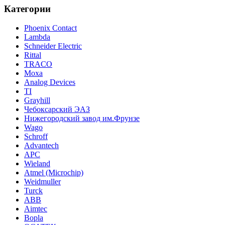
Категории
Phoenix Contact
Lambda
Schneider Electric
Rittal
TRACO
Moxa
Analog Devices
TI
Grayhill
Чебоксарский ЭАЗ
Нижегородский завод им.Фрунзе
Wago
Schroff
Advantech
APC
Wieland
Atmel (Microchip)
Weidmuller
Turck
ABB
Aimtec
Bopla