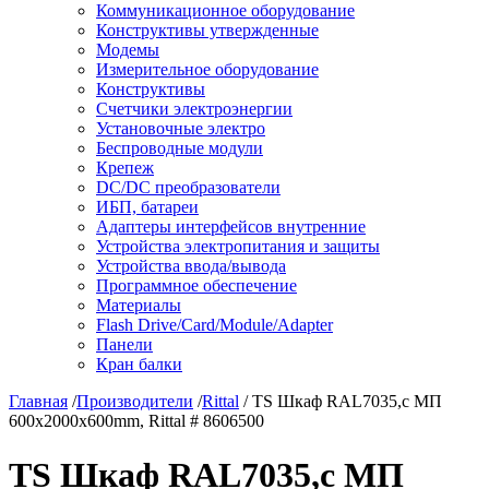
Коммуникационное оборудование
Конструктивы утвержденные
Модемы
Измерительное оборудование
Конструктивы
Счетчики электроэнергии
Установочные электро
Беспроводные модули
Крепеж
DC/DC преобразователи
ИБП, батареи
Адаптеры интерфейсов внутренние
Устройства электропитания и защиты
Устройства ввода/вывода
Программное обеспечение
Материалы
Flash Drive/Card/Module/Adapter
Панели
Кран балки
Главная
/
Производители
/
Rittal
/ TS Шкаф RAL7035,с МП
600x2000x600mm, Rittal # 8606500
TS Шкаф RAL7035,с МП