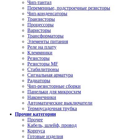
Чип-тантал
Переменные, подстроечные резисторы
Чип-конденсаторы
Транзисторы
Процессоры
Варисторы
Трансформаторы
Элементы питания
Реле на плату
Клеммники
Резисторы
Резисторы MF
Стабилитроны
Сигнальная арматура
Радиаторы
Чип-резисторные сборки
Панельки для микросхем
Наконечники
Автоматические выключатели
Термоусадочная трубка
Прочие категории
Прочее
Кабель, шлейф, провод
Корпуса
Готовые изделия