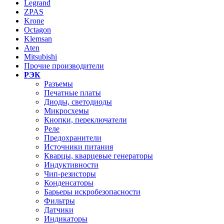
Legrand
ZPAS
Krone
Octagon
Klemsan
Aten
Mitsubishi
Прочие производители
РЭК
Разъемы
Печатные платы
Диоды, светодиоды
Микросхемы
Кнопки, переключатели
Реле
Предохранители
Источники питания
Кварцы, кварцевые генераторы
Индуктивности
Чип-резисторы
Конденсаторы
Барьеры искробезопасности
Фильтры
Датчики
Индикаторы