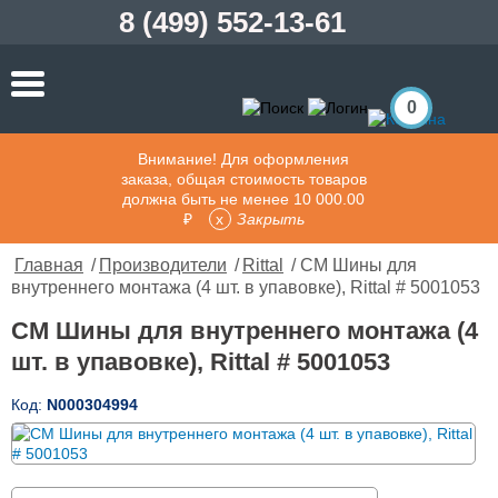
8 (499) 552-13-61
0
Внимание! Для оформления
заказа, общая стоимость товаров
должна быть не менее 10 000.00
₽
Закрыть
Главная
/
Производители
/
Rittal
/ CM Шины для
внутреннего монтажа (4 шт. в упавовке), Rittal # 5001053
CM Шины для внутреннего монтажа (4
шт. в упавовке), Rittal # 5001053
Код:
N000304994