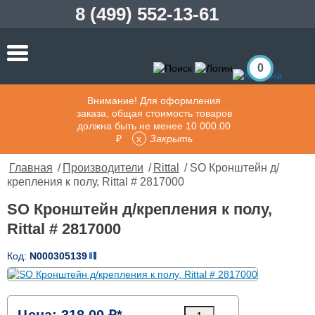
8 (499) 552-13-61
0
Внимание! Для оформления
заказа, общая стоимость товаров
должна быть не менее 10 000.00
₽
Закрыть
Главная
/
Производители
/
Rittal
/ SO Кронштейн д/
крепления к полу, Rittal # 2817000
SO Кронштейн д/крепления к полу,
Rittal # 2817000
Код:
N000305139