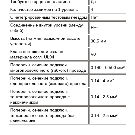
Требуется торцевая пластина
Да
Количество зажимов на 1 уровень
4
С интегрированным тестовым гнездом
Нет
Соединенные внутри уровни (между
Нет
собой)
Высота (на мин. возможной высоте
36,5 мм
установки)
Класс негорючести изоляц.
V0
материала согл. UL94
Поперечн. сечение подключ.
0.140...0.500 мм²
многопроволочного (гибкого) провода
Поперечн. сечение подключ.
0.14...4 мм²
однопроволочного (жесткого) провода
Поперечн. сечение подключ.
тонкопроволочного провода с
0.14...2.5 мм²
наконечником
Поперечн. сечение подключ.
тонкопроволочного провода без
0.14...2.5 мм²
наконечника