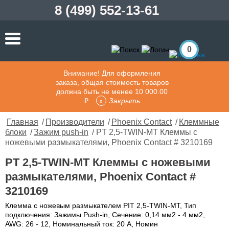
8 (499) 552-13-61
0
Внимание! Для оформления
заказа, общая стоимость товаров
должна быть не менее 10 000.00
₽
Закрыть
Главная
/
Производители
/
Phoenix Contact
/
Клеммные
блоки
/
Зажим push-in
/ PT 2,5-TWIN-MT Клеммы с
ножевыми размыкателями, Phoenix Contact # 3210169
PT 2,5-TWIN-MT Клеммы с ножевыми
размыкателями, Phoenix Contact #
3210169
Клемма с ножевым размыкателем PIT 2,5-TWIN-MT, Тип
подключения: Зажимы Push-in, Сечение: 0,14 мм2 - 4 мм2,
AWG: 26 - 12, Номинальный ток: 20 А, Номин