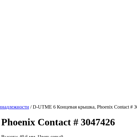
инадлежности
/ D-UTME 6 Концевая крышка, Phoenix Contact # 
hoenix Contact # 3047426
Высота: 49,6 мм, Цвет: cерый