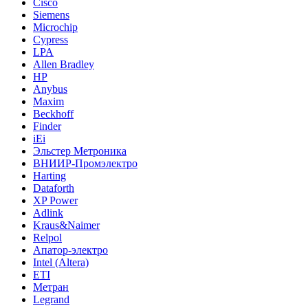
Cisco
Siemens
Microchip
Cypress
LPA
Allen Bradley
HP
Anybus
Maxim
Beckhoff
Finder
iEi
Эльстер Метроника
ВНИИР-Промэлектро
Harting
Dataforth
XP Power
Adlink
Kraus&Naimer
Relpol
Апатор-электро
Intel (Altera)
ETI
Метран
Legrand