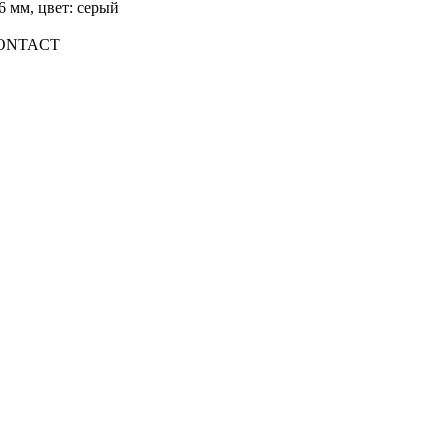
6 мм, цвет: cерый
ONTACT