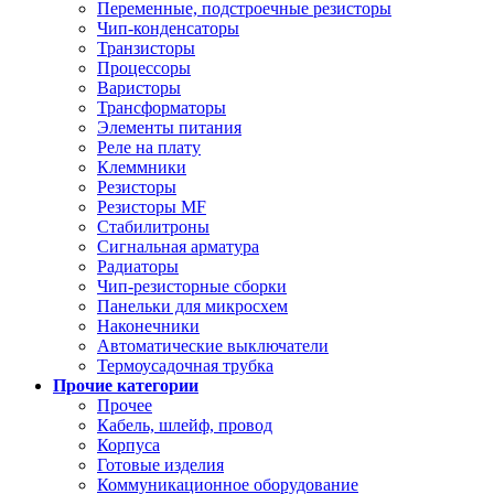
Переменные, подстроечные резисторы
Чип-конденсаторы
Транзисторы
Процессоры
Варисторы
Трансформаторы
Элементы питания
Реле на плату
Клеммники
Резисторы
Резисторы MF
Стабилитроны
Сигнальная арматура
Радиаторы
Чип-резисторные сборки
Панельки для микросхем
Наконечники
Автоматические выключатели
Термоусадочная трубка
Прочие категории
Прочее
Кабель, шлейф, провод
Корпуса
Готовые изделия
Коммуникационное оборудование