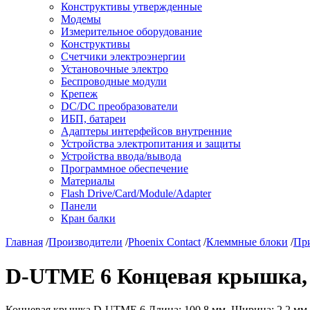
Конструктивы утвержденные
Модемы
Измерительное оборудование
Конструктивы
Счетчики электроэнергии
Установочные электро
Беспроводные модули
Крепеж
DC/DC преобразователи
ИБП, батареи
Адаптеры интерфейсов внутренние
Устройства электропитания и защиты
Устройства ввода/вывода
Программное обеспечение
Материалы
Flash Drive/Card/Module/Adapter
Панели
Кран балки
Главная
/
Производители
/
Phoenix Contact
/
Клеммные блоки
/
Пр
D-UTME 6 Концевая крышка, P
Концевая крышка D-UTME 6 Длина: 100,8 мм, Ширина: 2,2 мм, 