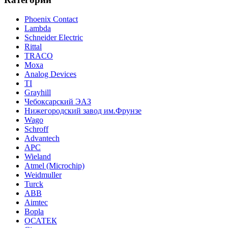
Phoenix Contact
Lambda
Schneider Electric
Rittal
TRACO
Moxa
Analog Devices
TI
Grayhill
Чебоксарский ЭАЗ
Нижегородский завод им.Фрунзе
Wago
Schroff
Advantech
APC
Wieland
Atmel (Microchip)
Weidmuller
Turck
ABB
Aimtec
Bopla
ОСАТЕК