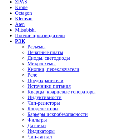
ZPAS
Krone
Octagon
Klemsan
Aten
Mitsubishi
Прочие производители
РЭК
Разъемы
Печатные платы
Диоды, светодиоды
Микросхемы
Кнопки, переключатели
Реле
Предохранители
Источники питания
Кварцы, кварцевые генераторы
Индуктивности
Чип-резисторы
Конденсаторы
Барьеры искробезопасности
Фильтры
Датчики
Индикаторы
Чип-тантал