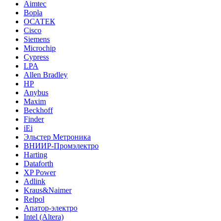
Aimtec
Bopla
ОСАТЕК
Cisco
Siemens
Microchip
Cypress
LPA
Allen Bradley
HP
Anybus
Maxim
Beckhoff
Finder
iEi
Эльстер Метроника
ВНИИР-Промэлектро
Harting
Dataforth
XP Power
Adlink
Kraus&Naimer
Relpol
Апатор-электро
Intel (Altera)