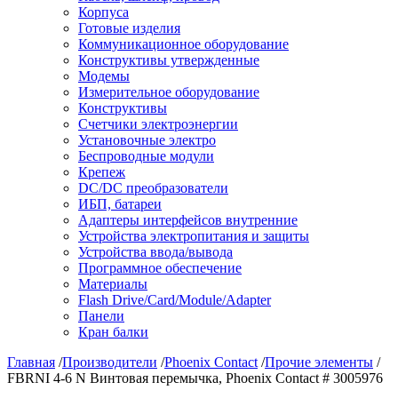
Корпуса
Готовые изделия
Коммуникационное оборудование
Конструктивы утвержденные
Модемы
Измерительное оборудование
Конструктивы
Счетчики электроэнергии
Установочные электро
Беспроводные модули
Крепеж
DC/DC преобразователи
ИБП, батареи
Адаптеры интерфейсов внутренние
Устройства электропитания и защиты
Устройства ввода/вывода
Программное обеспечение
Материалы
Flash Drive/Card/Module/Adapter
Панели
Кран балки
Главная
/
Производители
/
Phoenix Contact
/
Прочие элементы
/
FBRNI 4-6 N Винтовая перемычка, Phoenix Contact # 3005976