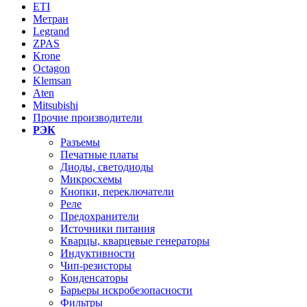
ETI
Метран
Legrand
ZPAS
Krone
Octagon
Klemsan
Aten
Mitsubishi
Прочие производители
РЭК
Разъемы
Печатные платы
Диоды, светодиоды
Микросхемы
Кнопки, переключатели
Реле
Предохранители
Источники питания
Кварцы, кварцевые генераторы
Индуктивности
Чип-резисторы
Конденсаторы
Барьеры искробезопасности
Фильтры