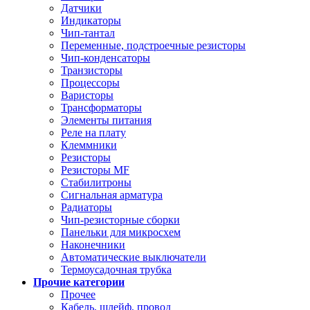
Датчики
Индикаторы
Чип-тантал
Переменные, подстроечные резисторы
Чип-конденсаторы
Транзисторы
Процессоры
Варисторы
Трансформаторы
Элементы питания
Реле на плату
Клеммники
Резисторы
Резисторы MF
Стабилитроны
Сигнальная арматура
Радиаторы
Чип-резисторные сборки
Панельки для микросхем
Наконечники
Автоматические выключатели
Термоусадочная трубка
Прочие категории
Прочее
Кабель, шлейф, провод