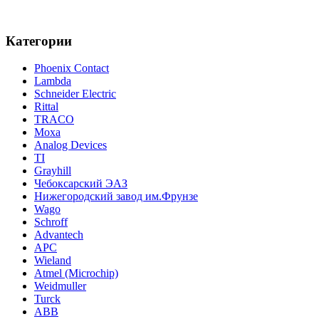
Категории
Phoenix Contact
Lambda
Schneider Electric
Rittal
TRACO
Moxa
Analog Devices
TI
Grayhill
Чебоксарский ЭАЗ
Нижегородский завод им.Фрунзе
Wago
Schroff
Advantech
APC
Wieland
Atmel (Microchip)
Weidmuller
Turck
ABB