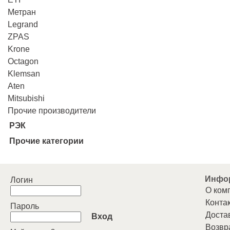
Метран
Legrand
ZPAS
Krone
Octagon
Klemsan
Aten
Mitsubishi
Прочие производители
РЭК
Прочие категории
Инфо
Логин
О ком
Конта
Пароль
Доста
Вход
Возвр