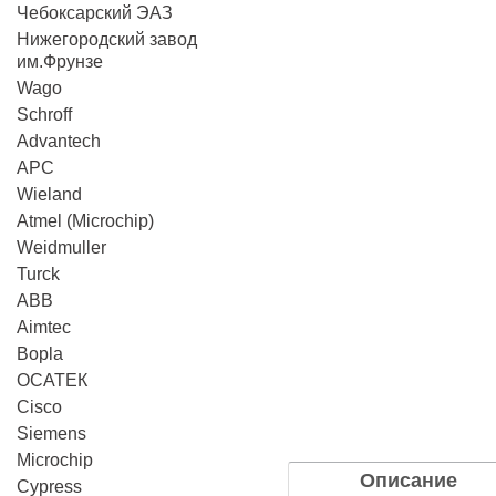
Чебоксарский ЭАЗ
Нижегородский завод
им.Фрунзе
Wago
Schroff
Advantech
APC
Wieland
Atmel (Microchip)
Weidmuller
Turck
ABB
Aimtec
Bopla
ОСАТЕК
Cisco
Siemens
Microchip
Описание
Cypress