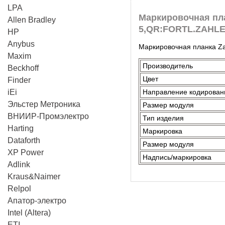
LPA
Маркировочная пла
Allen Bradley
5,QR:FORTL.ZAHLEN
HP
Anybus
Маркировочная планка Zac
Maxim
Производитель
Beckhoff
Цвет
Finder
iEi
Направление кодирован
Эльстер Метроника
Размер модуля
ВНИИР-Промэлектро
Тип изделия
Harting
Маркировка
Dataforth
Размер модуля
XP Power
Надпись/маркировка
Adlink
Kraus&Naimer
Relpol
Апатор-электро
Intel (Altera)
ETI