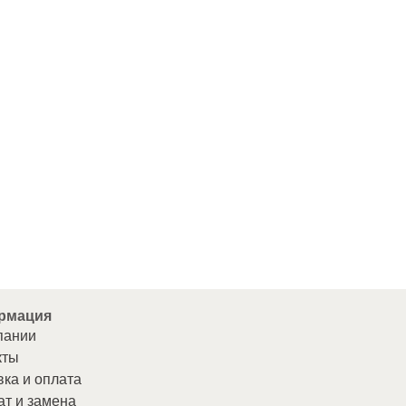
рмация
пании
кты
вка и оплата
ат и замена