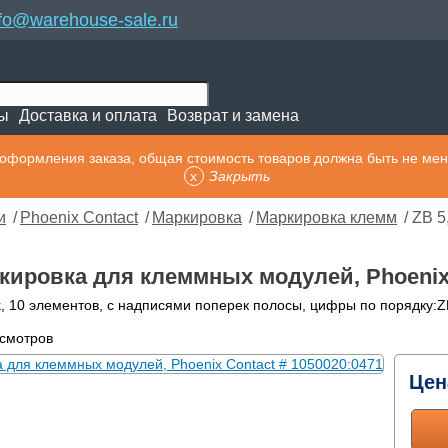
nfo@warehouse-sale.ru
ты
Доставка и оплата
Возврат и замена
оформления заказа, общая стоимость товаров должна быть не мен
Закрыть
и
/
Phoenix Contact
/
Маркировка
/
Маркировка клемм
/ ZB 
ркировка для клеммных модулей, Phoenix
, 10 элементов, с надписями поперек полосы, цифры по порядку
осмотров
Цен