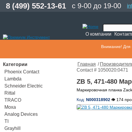
8 (499) 552-13-61
с 9-00 до 19-00
i
О компании
Контак
Внимание! Для 
Категории
Главная
/
Производител
Contact # 1050020:0471
Phoenix Contact
Lambda
ZB 5, 471-480 Ма
Schneider Electric
Маркировочная планка Zack
Rittal
Код:
N000318902
👁 174 пр
TRACO
Moxa
Analog Devices
TI
Grayhill