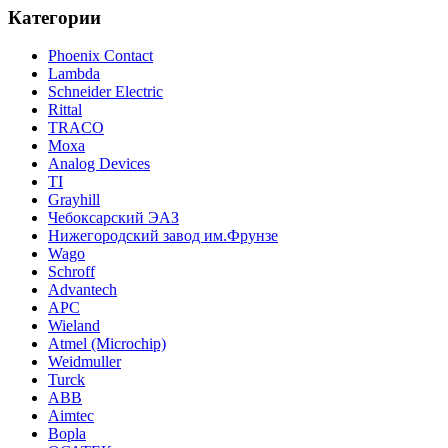
Категории
Phoenix Contact
Lambda
Schneider Electric
Rittal
TRACO
Moxa
Analog Devices
TI
Grayhill
Чебоксарский ЭАЗ
Нижегородский завод им.Фрунзе
Wago
Schroff
Advantech
APC
Wieland
Atmel (Microchip)
Weidmuller
Turck
ABB
Aimtec
Bopla