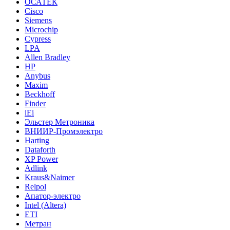
ОСАТЕК
Cisco
Siemens
Microchip
Cypress
LPA
Allen Bradley
HP
Anybus
Maxim
Beckhoff
Finder
iEi
Эльстер Метроника
ВНИИР-Промэлектро
Harting
Dataforth
XP Power
Adlink
Kraus&Naimer
Relpol
Апатор-электро
Intel (Altera)
ETI
Метран