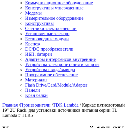
Коммуникационное оборудование
Конструктивы утвержденные
Модемы
Измерительное оборудование
Конструктивы
Счетчики электроэнергии
Установочные электро
Беспроводные модули
Крепеж
DC/DC преобразователи
ИБП, батареи
Адаптеры интерфейсов внутренние
Устройства электропитания и защиты
Устройства ввода/вывода
Программное обеспечение
Материалы
Flash Drive/Card/Module/Adapter
Панели
Кран балки
Главная
/
Производители
/
TDK Lambda
/ Каркас пятислотовый
19" 2U Rack, для установки источников питания серии TL,
Lambda # TLR5