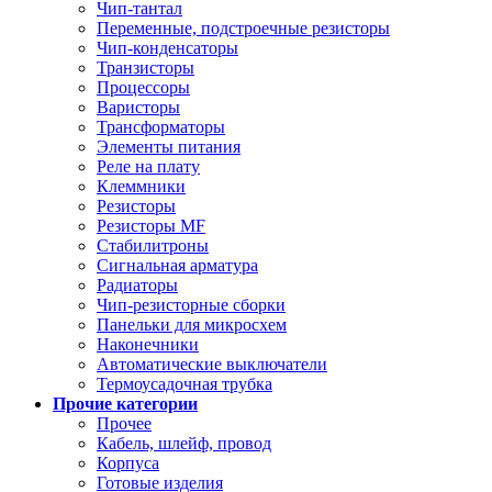
Чип-тантал
Переменные, подстроечные резисторы
Чип-конденсаторы
Транзисторы
Процессоры
Варисторы
Трансформаторы
Элементы питания
Реле на плату
Клеммники
Резисторы
Резисторы MF
Стабилитроны
Сигнальная арматура
Радиаторы
Чип-резисторные сборки
Панельки для микросхем
Наконечники
Автоматические выключатели
Термоусадочная трубка
Прочие категории
Прочее
Кабель, шлейф, провод
Корпуса
Готовые изделия