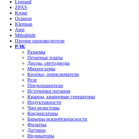
Legrand
ZPAS
Krone
Octagon
Klemsan
Aten
Mitsubishi
Прочие производители
РЭК
Разъемы
Печатные платы
Диоды, светодиоды
Микросхемы
Кнопки, переключатели
Реле
Предохранители
Источники питания
Кварцы, кварцевые генераторы
Индуктивности
Чип-резисторы
Конденсаторы
Барьеры искробезопасности
Фильтры
Датчики
Индикаторы