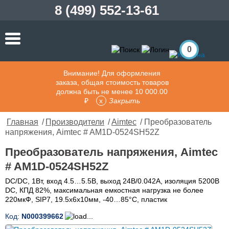
8 (499) 552-13-61
0
Внимание! Для оформления
заказа, общая стоимость товаров
должна быть не менее 10 000.00
₽
Закрыть
Главная
/
Производители
/
Aimtec
/ Преобразователь
напряжения, Aimtec # AM1D-0524SH52Z
Преобразователь напряжения, Aimtec
# AM1D-0524SH52Z
DC/DC, 1Вт, вход 4.5…5.5В, выход 24В/0.042А, изоляция 5200В
DC, КПД 82%, максимальная емкостная нагрузка не более
220мкФ, SIP7, 19.5x6x10мм, -40…85°C, пластик
Код:
N000399662