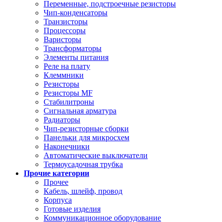
Переменные, подстроечные резисторы
Чип-конденсаторы
Транзисторы
Процессоры
Варисторы
Трансформаторы
Элементы питания
Реле на плату
Клеммники
Резисторы
Резисторы MF
Стабилитроны
Сигнальная арматура
Радиаторы
Чип-резисторные сборки
Панельки для микросхем
Наконечники
Автоматические выключатели
Термоусадочная трубка
Прочие категории
Прочее
Кабель, шлейф, провод
Корпуса
Готовые изделия
Коммуникационное оборудование