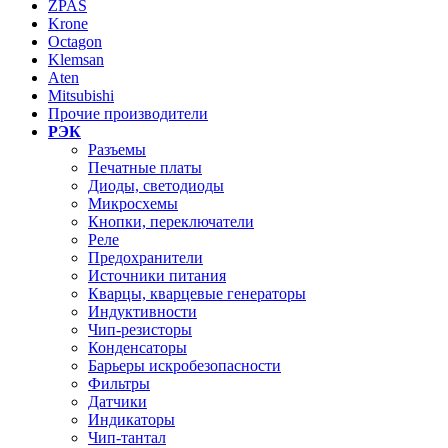
ZPAS
Krone
Octagon
Klemsan
Aten
Mitsubishi
Прочие производители
РЭК
Разъемы
Печатные платы
Диоды, светодиоды
Микросхемы
Кнопки, переключатели
Реле
Предохранители
Источники питания
Кварцы, кварцевые генераторы
Индуктивности
Чип-резисторы
Конденсаторы
Барьеры искробезопасности
Фильтры
Датчики
Индикаторы
Чип-тантал