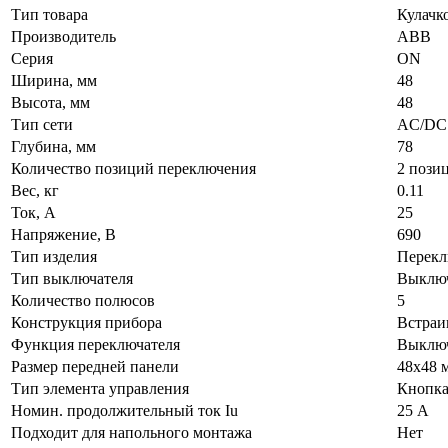
Тип товара
Кулачк
Производитель
ABB
Серия
ON
Ширина, мм
48
Высота, мм
48
Тип сети
AC/DC
Глубина, мм
78
Количество позиций переключения
2 пози
Вес, кг
0.11
Ток, А
25
Напряжение, В
690
Тип изделия
Перекл
Тип выключателя
Выклю
Количество полюсов
5
Конструкция прибора
Встраи
Функция переключателя
Выклю
Размер передней панели
48х48 
Тип элемента управления
Кнопка
Номин. продолжительный ток Iu
25 А
Подходит для напольного монтажа
Нет