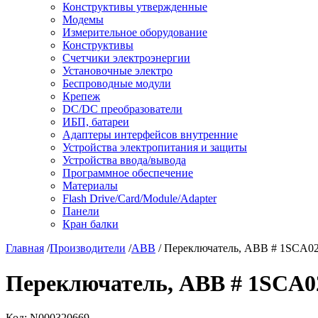
Конструктивы утвержденные
Модемы
Измерительное оборудование
Конструктивы
Счетчики электроэнергии
Установочные электро
Беспроводные модули
Крепеж
DC/DC преобразователи
ИБП, батареи
Адаптеры интерфейсов внутренние
Устройства электропитания и защиты
Устройства ввода/вывода
Программное обеспечение
Материалы
Flash Drive/Card/Module/Adapter
Панели
Кран балки
Главная
/
Производители
/
ABB
/ Переключатель, ABB # 1SCA0
Переключатель, ABB # 1SCA
Код:
N000320669