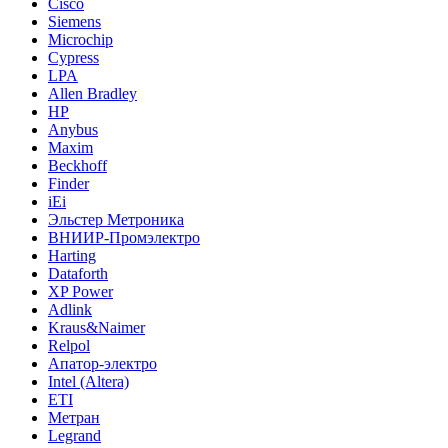
Cisco
Siemens
Microchip
Cypress
LPA
Allen Bradley
HP
Anybus
Maxim
Beckhoff
Finder
iEi
Эльстер Метроника
ВНИИР-Промэлектро
Harting
Dataforth
XP Power
Adlink
Kraus&Naimer
Relpol
Апатор-электро
Intel (Altera)
ETI
Метран
Legrand