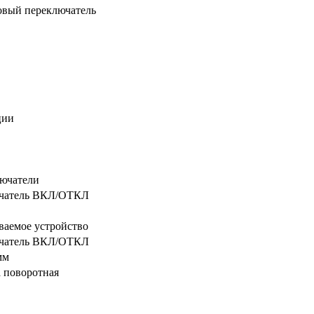
овый переключатель
ции
ючатели
чатель ВКЛ/ОТКЛ
ваемое устройство
чатель ВКЛ/ОТКЛ
мм
 поворотная