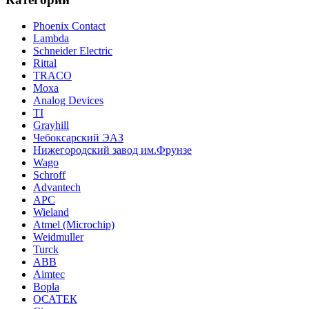
Phoenix Contact
Lambda
Schneider Electric
Rittal
TRACO
Moxa
Analog Devices
TI
Grayhill
Чебоксарский ЭАЗ
Нижегородский завод им.Фрунзе
Wago
Schroff
Advantech
APC
Wieland
Atmel (Microchip)
Weidmuller
Turck
ABB
Aimtec
Bopla
ОСАТЕК