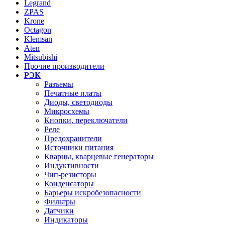
Legrand
ZPAS
Krone
Octagon
Klemsan
Aten
Mitsubishi
Прочие производители
РЭК
Разъемы
Печатные платы
Диоды, светодиоды
Микросхемы
Кнопки, переключатели
Реле
Предохранители
Источники питания
Кварцы, кварцевые генераторы
Индуктивности
Чип-резисторы
Конденсаторы
Барьеры искробезопасности
Фильтры
Датчики
Индикаторы