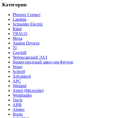
Категории
Phoenix Contact
Lambda
Schneider Electric
Rittal
TRACO
Moxa
Analog Devices
TI
Grayhill
Чебоксарский ЭАЗ
Нижегородский завод им.Фрунзе
Wago
Schroff
Advantech
APC
Wieland
Atmel (Microchip)
Weidmuller
Turck
ABB
Aimtec
Bopla