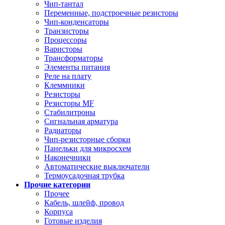
Чип-тантал
Переменные, подстроечные резисторы
Чип-конденсаторы
Транзисторы
Процессоры
Варисторы
Трансформаторы
Элементы питания
Реле на плату
Клеммники
Резисторы
Резисторы MF
Стабилитроны
Сигнальная арматура
Радиаторы
Чип-резисторные сборки
Панельки для микросхем
Наконечники
Автоматические выключатели
Термоусадочная трубка
Прочие категории
Прочее
Кабель, шлейф, провод
Корпуса
Готовые изделия