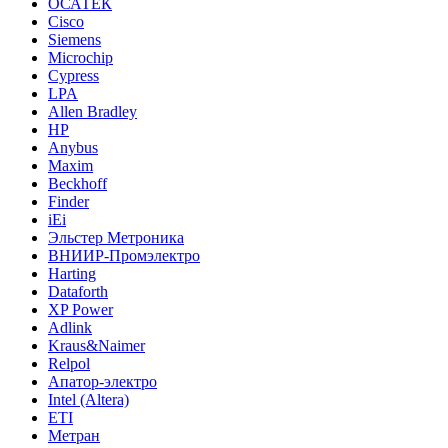
ОСАТЕК
Cisco
Siemens
Microchip
Cypress
LPA
Allen Bradley
HP
Anybus
Maxim
Beckhoff
Finder
iEi
Эльстер Метроника
ВНИИР-Промэлектро
Harting
Dataforth
XP Power
Adlink
Kraus&Naimer
Relpol
Апатор-электро
Intel (Altera)
ETI
Метран