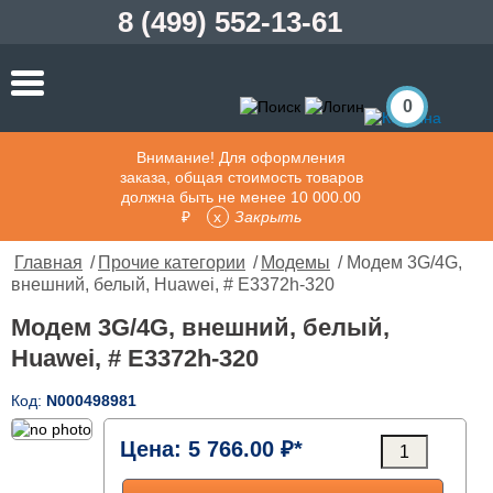
8 (499) 552-13-61
0
Внимание! Для оформления
заказа, общая стоимость товаров
должна быть не менее 10 000.00
₽
Закрыть
Главная
/
Прочие категории
/
Модемы
/ Модем 3G/4G,
внешний, белый, Huawei, # E3372h-320
Модем 3G/4G, внешний, белый,
Huawei, # E3372h-320
Код:
N000498981
Цена:
5 766.00 ₽*